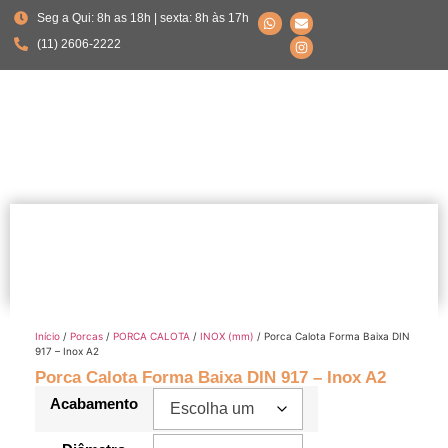
Seg a Qui: 8h as 18h | sexta: 8h às 17h
(11) 2606-2222
Início
/
Porcas
/
PORCA CALOTA
/
INOX (mm)
/ Porca Calota Forma Baixa DIN
917 – Inox A2
Porca Calota Forma Baixa DIN 917 – Inox A2
Acabamento