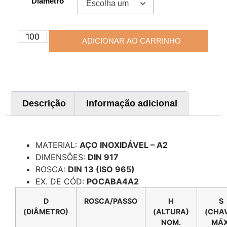
Diâmetro
ADICIONAR AO CARRINHO
Descrição
Informação adicional
Descrição
MATERIAL:
AÇO INOXIDÁVEL – A2
DIMENSÕES:
DIN 917
ROSCA:
DIN 13 (ISO 965)
EX. DE CÓD:
POCABA4A2
D
ROSCA/PASSO
H
S
(DIÂMETRO)
(ALTURA)
(CHA
NOM.
MÁX