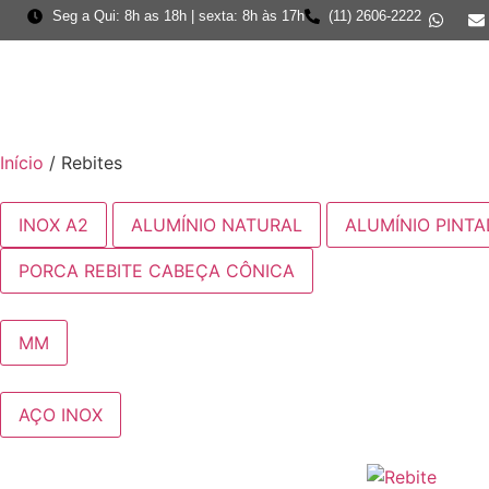
Seg a Qui: 8h as 18h | sexta: 8h às 17h
(11) 2606-2222
Início
/ Rebites
INOX A2
ALUMÍNIO NATURAL
ALUMÍNIO PINT
PORCA REBITE CABEÇA CÔNICA
MM
AÇO INOX