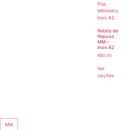
Rebite de
Repuxo
MM –
Inox A2
R$
0,00
Ver
opções
MM