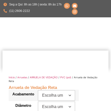
Seg a Qui: 8h as 18h | sexta: 8h às 17h
(11) 2606-2222
Início
/
Arruelas
/
ARRUELA DE VEDAÇÃO
/
PVC (pol)
/ Arruela de Vedação
Reta
Arruela de Vedação Reta
Acabamento
Diâmetro