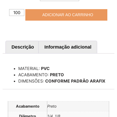
ADICIONAR AO CARRINHO
Descrição
Informação adicional
Descrição
MATERIAL:
PVC
ACABAMENTO:
PRETO
DIMENSÕES:
CONFORME PADRÃO ARAFIX
Informação adicional
Acabamento
Preto
Diâmetro
1/4, 1/8