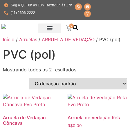
Seg a Qui: 8h as 18h | sexta: 8h às 17h
(11) 2606-2222
0
Início
/
Arruelas
/
ARRUELA DE VEDAÇÃO
/ PVC (pol)
Fabricante Parafusos Especiais
PVC (pol)
Mostrando todos os 2 resultados
Arruela de Vedação
Arruela de Vedação Reta
Côncava
R$
0,00