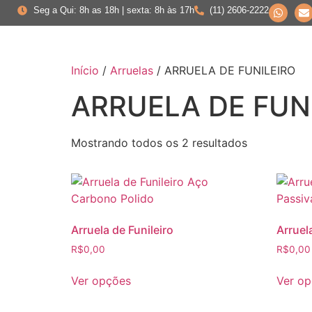
Seg a Qui: 8h as 18h | sexta: 8h às 17h
(11) 2606-2222
Início
/
Arruelas
/ ARRUELA DE FUNILEIRO
ARRUELA DE FUN
Mostrando todos os 2 resultados
Arruela de Funileiro
Arruel
R$
0,00
R$
0,00
Ver opções
Ver o