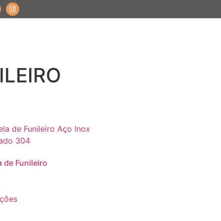
ILEIRO
a de Funileiro
pções