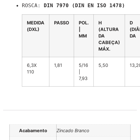
ROSCA: 
MEDIDA
PASSO
POL.
H
D
(DXL)
|
(ALTURA
(DI
MM
DA
DA
CABEÇA)
MÁX.
6,3X
1,81
5/16
5,50
13,2
110
|
7,93
Informação adicional
Acabamento
Zincado Branco