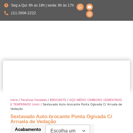
Seg a Qui: 8h as 18h | sexta: 8h às 17h
(11) 2606-2222
Início
/
Parafuso Fendado
/
BROCANTE
/
AÇO MÉDIO CARBONO CEMENTADO
E TEMPERADO (mm)
/ Sextavado Auto-brocante Ponta Ogivada C/ Arruela de
Vedação
Sextavado Auto-brocante Ponta Ogivada C/
Arruela de Vedação
Acabamento