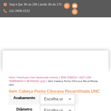
Seg a Qui: 8h as 18h | sexta: 8h às 17h
(11) 2606-2222
Início
/
Parafusos Com Sextavado Interno
/
SEM CABEÇA
/
AÇO LIGA -
TEMPERADO E REVENIDO (pol)
/ Sem Cabeça Ponta Côncava Recartilhada
UNC
Sem Cabeça Ponta Côncava Recartilhada UNC
Acabamento
Diâmetro