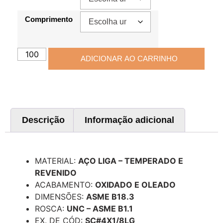
Comprimento
ADICIONAR AO CARRINHO
Descrição
Informação adicional
Descrição
MATERIAL:
AÇO LIGA – TEMPERADO E
REVENIDO
ACABAMENTO:
OXIDADO E OLEADO
DIMENSÕES:
ASME B18.3
ROSCA:
UNC – ASME B1.1
EX. DE CÓD:
SC#4X1/8LG