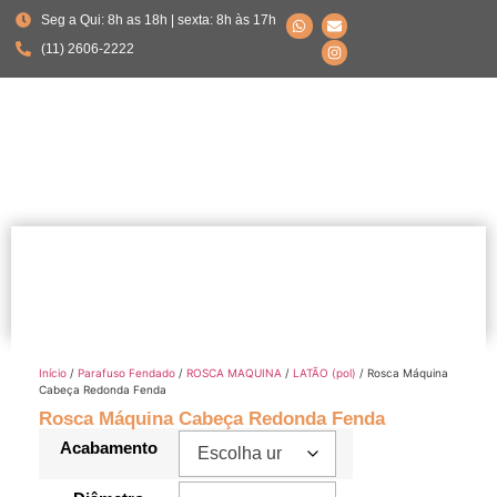
Seg a Qui: 8h as 18h | sexta: 8h às 17h
(11) 2606-2222
Início
/
Parafuso Fendado
/
ROSCA MAQUINA
/
LATÃO (pol)
/ Rosca Máquina
Cabeça Redonda Fenda
Rosca Máquina Cabeça Redonda Fenda
Acabamento