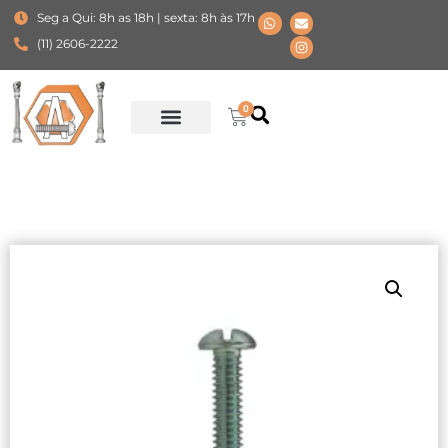
Seg a Qui: 8h as 18h | sexta: 8h às 17h
(11) 2606-2222
0