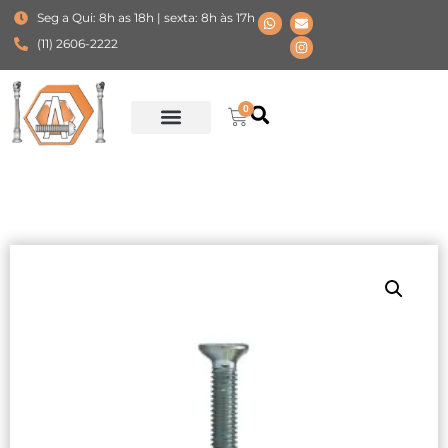
Seg a Qui: 8h as 18h | sexta: 8h às 17h
(11) 2606-2222
0