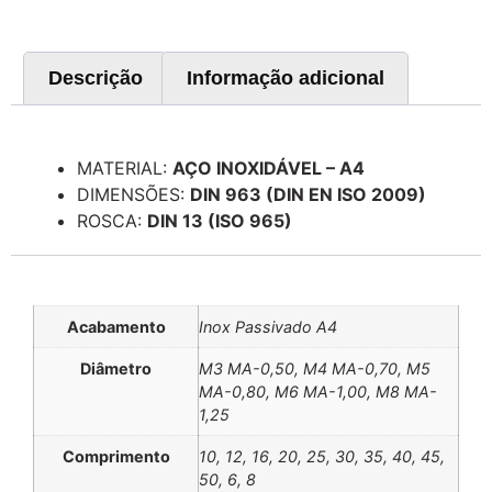
Descrição
Informação adicional
Descrição
MATERIAL:
AÇO INOXIDÁVEL – A4
DIMENSÕES:
DIN 963 (DIN EN ISO 2009)
ROSCA:
DIN 13 (ISO 965)
Informação adicional
Acabamento
Inox Passivado A4
Diâmetro
M3 MA-0,50, M4 MA-0,70, M5
MA-0,80, M6 MA-1,00, M8 MA-
1,25
Comprimento
10, 12, 16, 20, 25, 30, 35, 40, 45,
50, 6, 8