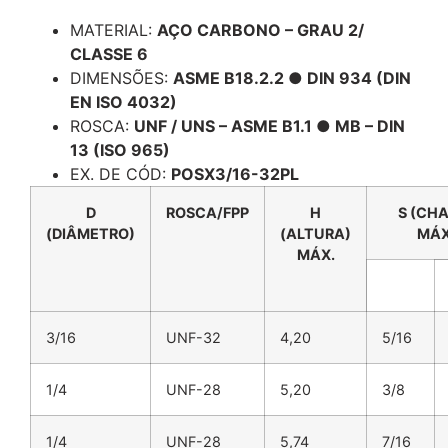
Descrição
MATERIAL:
AÇO CARBONO – GRAU 2/
CLASSE 6
DIMENSÕES:
ASME B18.2.2 ● DIN 934 (DIN
EN ISO 4032)
ROSCA:
UNF / UNS – ASME B1.1 ● MB – DIN
13 (ISO 965)
EX. DE CÓD:
POSX3/16-32PL
D
ROSCA/FPP
H
S (CH
(DIÂMETRO)
(ALTURA)
MÁX
MÁX.
3/16
UNF-32
4,20
5/16
1/4
UNF-28
5,20
3/8
1/4
UNF-28
5,74
7/16