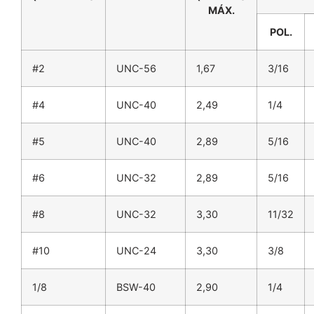
MÁX.
POL.
#2
UNC-56
1,67
3/16
#4
UNC-40
2,49
1/4
#5
UNC-40
2,89
5/16
#6
UNC-32
2,89
5/16
#8
UNC-32
3,30
11/32
#10
UNC-24
3,30
3/8
1/8
BSW-40
2,90
1/4