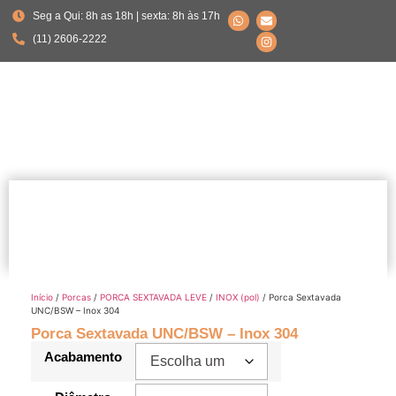
Seg a Qui: 8h as 18h | sexta: 8h às 17h
(11) 2606-2222
Início
/
Porcas
/
PORCA SEXTAVADA LEVE
/
INOX (pol)
/ Porca Sextavada
UNC/BSW – Inox 304
Porca Sextavada UNC/BSW – Inox 304
Acabamento