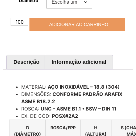
Diâmetro
ADICIONAR AO CARRINHO
Descrição
Informação adicional
Descrição
MATERIAL:
AÇO INOXIDÁVEL – 18.8 (304)
DIMENSÕES:
CONFORME PADRÃO ARAFIX
ASME B18.2.2
ROSCA:
UNC – ASME B1.1 • BSW – DIN 11
EX. DE CÓD:
POSX#2A2
D
ROSCA/FPP
H
S (CH
(DIÂMETRO)
(ALTURA)
MÁX