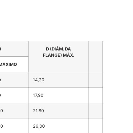
)
D (DIÂM. DA
FLANGE) MÁX.
MÁXIMO
0
14,20
0
17,90
00
21,80
00
26,00