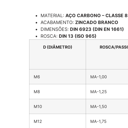
Descrição
MATERIAL:
AÇO CARBONO – CLASSE 8
ACABAMENTO:
ZINCADO BRANCO
DIMENSÕES:
DIN 6923 (DIN EN 1661)
ROSCA:
DIN 13 (ISO 965)
D (DIÂMETRO)
ROSCA/PASS
M6
MA-1,00
M8
MA-1,25
M10
MA-1,50
M12
MA-1,75