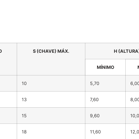
O
S (CHAVE) MÁX.
H (ALTURA
MÍNIMO
10
5,70
6,0
13
7,60
8,0
15
9,60
10,
18
11,60
12,