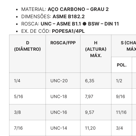
Descrição
MATERIAL:
AÇO CARBONO – GRAU 2
DIMENSÕES:
ASME B182.2
ROSCA:
UNC – ASME B1.1 ● BSW – DIN 11
EX. DE CÓD:
POPESA1/4PL
D
ROSCA/FPP
H
S (CH
(DIÂMETRO)
(ALTURA)
MÁX
MÁX.
POL.
1/4
UNC-20
6,35
1/2
5/16
UNC-18
7,97
9/16
3/8
UNC-16
9,57
11/16
7/16
UNC-14
11,20
3/4