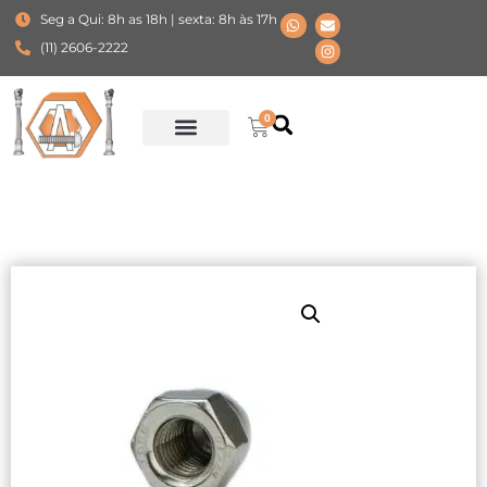
Seg a Qui: 8h as 18h | sexta: 8h às 17h
(11) 2606-2222
0