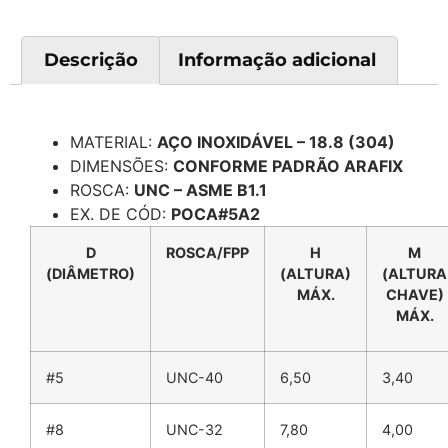
Descrição
Informação adicional
Descrição
MATERIAL:
AÇO INOXIDÁVEL – 18.8 (304)
DIMENSÕES:
CONFORME PADRÃO ARAFIX
ROSCA:
UNC – ASME B1.1
EX. DE CÓD:
POCA#5A2
D
ROSCA/FPP
H
M
(DIÂMETRO)
(ALTURA)
(ALTURA
MÁX.
CHAVE)
MÁX.
#5
UNC-40
6,50
3,40
#8
UNC-32
7,80
4,00