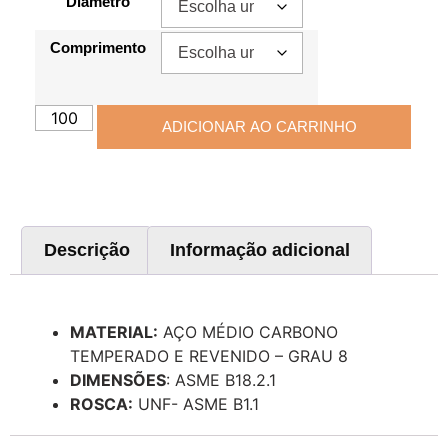
Diâmetro
Comprimento
ADICIONAR AO CARRINHO
Descrição
Informação adicional
Descrição
MATERIAL:
AÇO MÉDIO CARBONO
TEMPERADO E REVENIDO – GRAU 8
DIMENSÕES
: ASME B18.2.1
ROSCA:
UNF- ASME B1.1