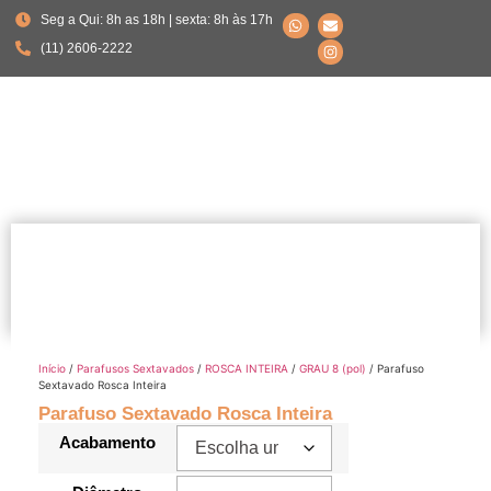
Seg a Qui: 8h as 18h | sexta: 8h às 17h
(11) 2606-2222
Início
/
Parafusos Sextavados
/
ROSCA INTEIRA
/
GRAU 8 (pol)
/ Parafuso
Sextavado Rosca Inteira
Parafuso Sextavado Rosca Inteira
Acabamento