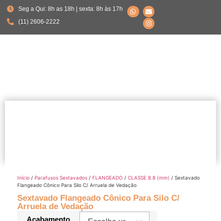
Seg a Qui: 8h as 18h | sexta: 8h às 17h
(11) 2606-2222
Início
/
Parafusos Sextavados
/
FLANGEADO
/
CLASSE 8.8 (mm)
/ Sextavado
Flangeado Cônico Para Silo C/ Arruela de Vedação
Sextavado Flangeado Cônico Para Silo C/
Arruela de Vedação
Acabamento