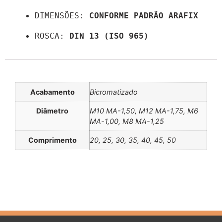
DIMENSÕES: 
CONFORME PADRÃO ARAFIX
ROSCA: 
DIN 13 (ISO 965)
Informação adicional
Acabamento
Bicromatizado
Diâmetro
M10 MA-1,50, M12 MA-1,75, M6
MA-1,00, M8 MA-1,25
Comprimento
20, 25, 30, 35, 40, 45, 50