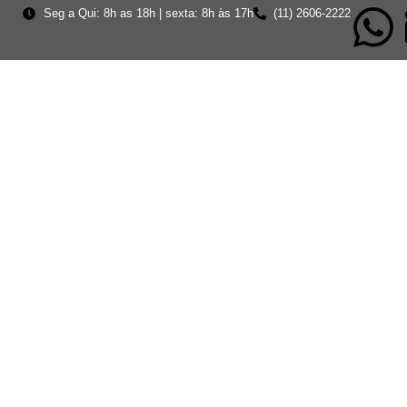
Seg a Qui: 8h as 18h | sexta: 8h às 17h
(11) 2606-2222