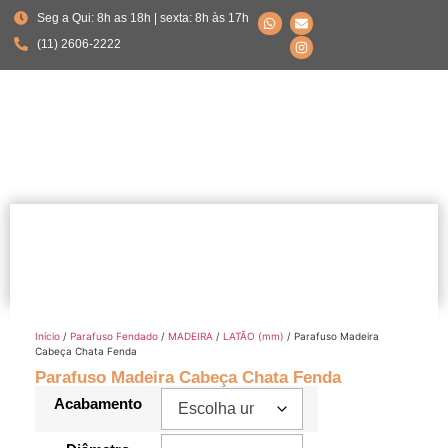
Seg a Qui: 8h as 18h | sexta: 8h às 17h
(11) 2606-2222
Início
/
Parafuso Fendado
/
MADEIRA
/
LATÃO (mm)
/ Parafuso Madeira
Cabeça Chata Fenda
Parafuso Madeira Cabeça Chata Fenda
Acabamento