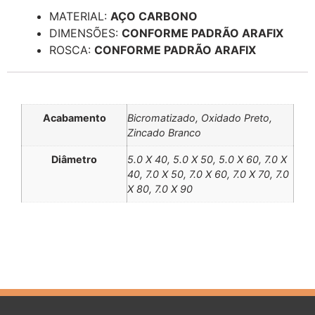
MATERIAL:
AÇO CARBONO
DIMENSÕES:
CONFORME PADRÃO ARAFIX
ROSCA:
CONFORME PADRÃO ARAFIX
Informação adicional
Acabamento
Bicromatizado, Oxidado Preto,
Zincado Branco
Diâmetro
5.0 X 40, 5.0 X 50, 5.0 X 60, 7.0 X
40, 7.0 X 50, 7.0 X 60, 7.0 X 70, 7.0
X 80, 7.0 X 90