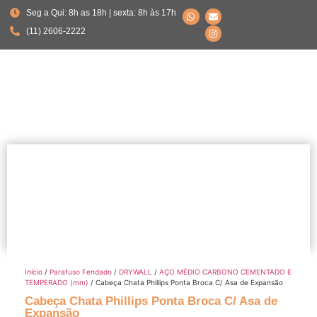
Seg a Qui: 8h as 18h | sexta: 8h às 17h
(11) 2606-2222
Início
/
Parafuso Fendado
/
DRYWALL
/
AÇO MÉDIO CARBONO CEMENTADO E
TEMPERADO (mm)
/ Cabeça Chata Phillips Ponta Broca C/ Asa de Expansão
Cabeça Chata Phillips Ponta Broca C/ Asa de
Expansão