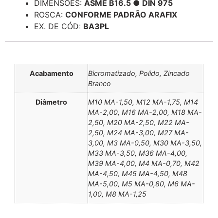
DIMENSÕES:
ASME B16.5 ● DIN 975
ROSCA:
CONFORME PADRÃO ARAFIX
EX. DE CÓD:
BA3PL
Informação adicional
Acabamento
Bicromatizado, Polido, Zincado
Branco
Diâmetro
M10 MA-1,50, M12 MA-1,75, M14
MA-2,00, M16 MA-2,00, M18 MA-
2,50, M20 MA-2,50, M22 MA-
2,50, M24 MA-3,00, M27 MA-
3,00, M3 MA-0,50, M30 MA-3,50,
M33 MA-3,50, M36 MA-4,00,
M39 MA-4,00, M4 MA-0,70, M42
MA-4,50, M45 MA-4,50, M48
MA-5,00, M5 MA-0,80, M6 MA-
1,00, M8 MA-1,25