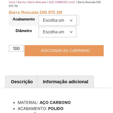
Início
/
Barras
/
Barra Roscada
/
AÇO CARBONO (mm)
/ Barra Roscada DIN
975 1M
Barra Roscada DIN 975 1M
Acabamento
Diâmetro
ADICIONAR AO CARRINHO
Descrição
Informação adicional
Descrição
MATERIAL:
AÇO CARBONO
ACABAMENTO:
POLIDO