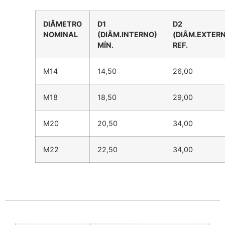
DIÂMETRO
D1
D2
NOMINAL
(DIÂM.INTERNO)
(DIÂM.EXTER
MÍN.
REF.
M14
14,50
26,00
M18
18,50
29,00
M20
20,50
34,00
M22
22,50
34,00
Informação adicional