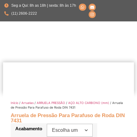
Seg a Qui: 8h as 18h | sexta: 8h às 17h
(11) 2606-2222
Início
/
Arruelas
/
ARRUELA PRESSÃO
/
AÇO ALTO CARBONO (mm)
/ Arruela
de Pressão Para Parafuso de Roda DIN 7431
Arruela de Pressão Para Parafuso de Roda DIN
7431
Acabamento