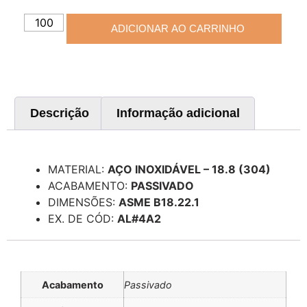
ADICIONAR AO CARRINHO
Descrição
Informação adicional
Descrição
MATERIAL:
AÇO INOXIDÁVEL – 18.8 (304)
ACABAMENTO:
PASSIVADO
DIMENSÕES:
ASME B18.22.1
EX. DE CÓD:
AL#4A2
Informação adicional
Acabamento
Passivado