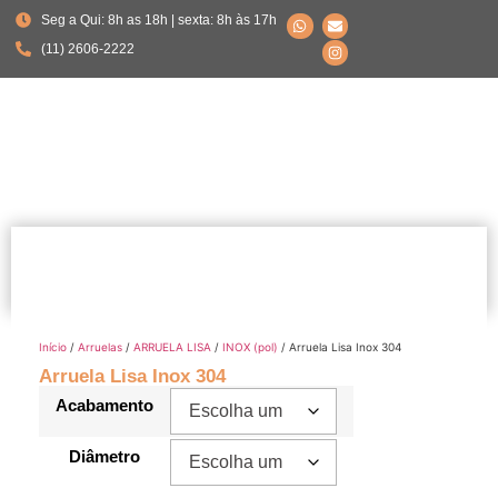
Seg a Qui: 8h as 18h | sexta: 8h às 17h
(11) 2606-2222
Início
/
Arruelas
/
ARRUELA LISA
/
INOX (pol)
/ Arruela Lisa Inox 304
Arruela Lisa Inox 304
Acabamento
Diâmetro