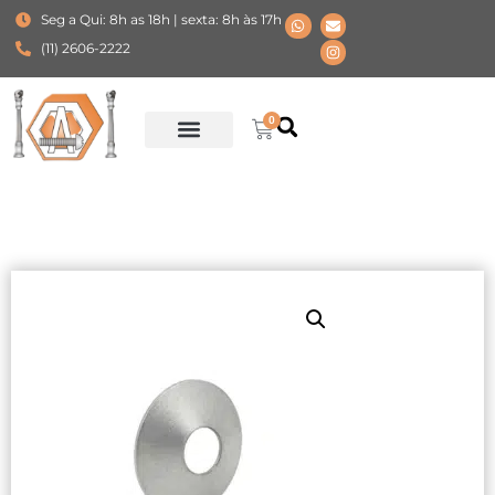
Seg a Qui: 8h as 18h | sexta: 8h às 17h
(11) 2606-2222
0