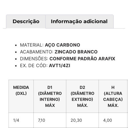
Descrição
Informação adicional
Descrição
MATERIAL:
AÇO CARBONO
ACABAMENTO:
ZINCADO BRANCO
DIMENSÕES:
CONFORME PADRÃO ARAFIX
EX. DE CÓD:
AVT1/4ZI
MEDIDA
D1
D2
H
(DXL)
(DIÂMETRO
(DIÂMETRO
(ALTURA
INTERNO)
EXTERNO)
CABEÇA)
MÁX
MÁX.
MÁX.
1/4
7,10
20,30
4,00