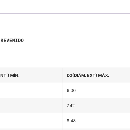
 REVENIDO
INT.) MÍN.
D2(DIÂM. EXT) MÁX.
6,00
7,42
8,48