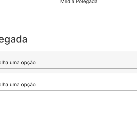
Média Polegada
legada