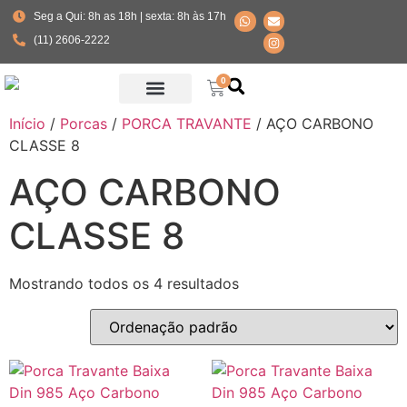
Seg a Qui: 8h as 18h | sexta: 8h às 17h
(11) 2606-2222
0
Início
/
Porcas
/
PORCA TRAVANTE
/ AÇO CARBONO
Fabricante Parafusos Especiais
CLASSE 8
AÇO CARBONO
CLASSE 8
Mostrando todos os 4 resultados