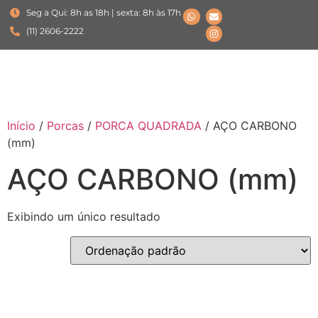
Seg a Qui: 8h as 18h | sexta: 8h às 17h
(11) 2606-2222
Início
/
Porcas
/
PORCA QUADRADA
/ AÇO CARBONO
(mm)
AÇO CARBONO (mm)
Exibindo um único resultado