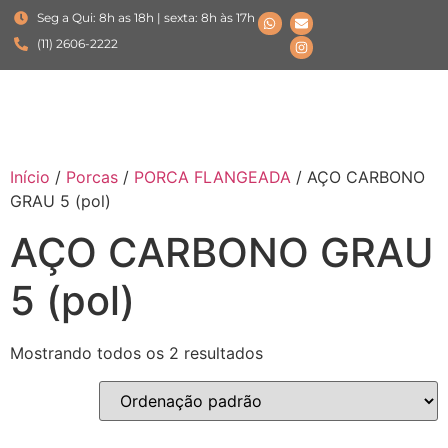
Seg a Qui: 8h as 18h | sexta: 8h às 17h
(11) 2606-2222
Início
/
Porcas
/
PORCA FLANGEADA
/ AÇO CARBONO
GRAU 5 (pol)
AÇO CARBONO GRAU
5 (pol)
Mostrando todos os 2 resultados