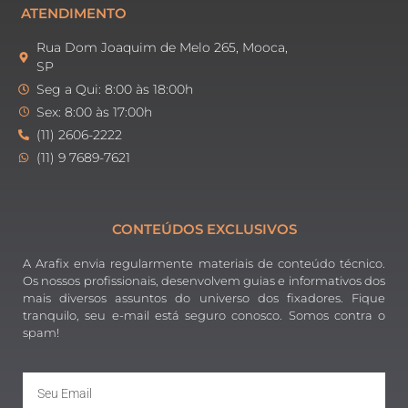
ATENDIMENTO
Rua Dom Joaquim de Melo 265, Mooca,
SP
Seg a Qui: 8:00 às 18:00h
Sex: 8:00 às 17:00h
(11) 2606-2222
(11) 9 7689-7621
CONTEÚDOS EXCLUSIVOS
A Arafix envia regularmente materiais de conteúdo técnico.
Os nossos profissionais, desenvolvem guias e informativos dos
mais diversos assuntos do universo dos fixadores. Fique
tranquilo, seu e-mail está seguro conosco. Somos contra o
spam!