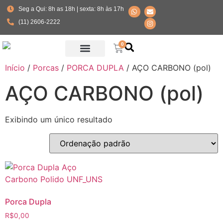
Seg a Qui: 8h as 18h | sexta: 8h às 17h
(11) 2606-2222
0
Início
/
Porcas
/
PORCA DUPLA
/ AÇO CARBONO (pol)
Fabricante Parafusos Especiais
AÇO CARBONO (pol)
Exibindo um único resultado
Porca Dupla
R$
0,00