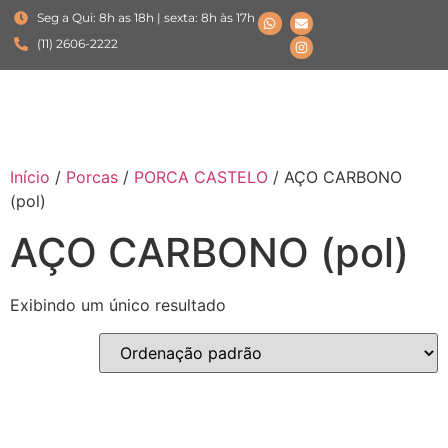
Seg a Qui: 8h as 18h | sexta: 8h às 17h
(11) 2606-2222
Início
/
Porcas
/
PORCA CASTELO
/ AÇO CARBONO
(pol)
AÇO CARBONO (pol)
Exibindo um único resultado