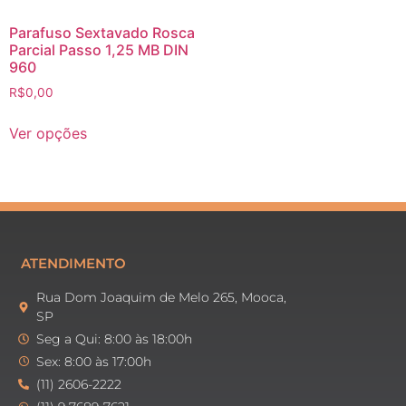
Parafuso Sextavado Rosca
Parcial Passo 1,25 MB DIN
960
R$
0,00
Ver opções
ATENDIMENTO
Rua Dom Joaquim de Melo 265, Mooca,
SP
Seg a Qui: 8:00 às 18:00h
Sex: 8:00 às 17:00h
(11) 2606-2222