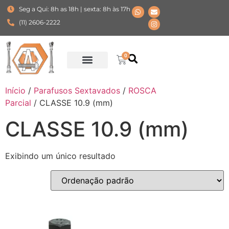
Seg a Qui: 8h as 18h | sexta: 8h às 17h
(11) 2606-2222
0
Início
/
Parafusos Sextavados
/
ROSCA
Parcial
/ CLASSE 10.9 (mm)
CLASSE 10.9 (mm)
Exibindo um único resultado