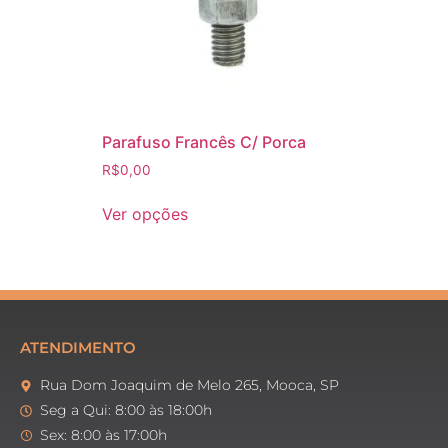
Parafuso Francês C/ Porca
R$
0,00
Ver opções
ATENDIMENTO
Rua Dom Joaquim de Melo 265, Mooca, SP
Seg a Qui: 8:00 às 18:00h
Sex: 8:00 às 17:00h