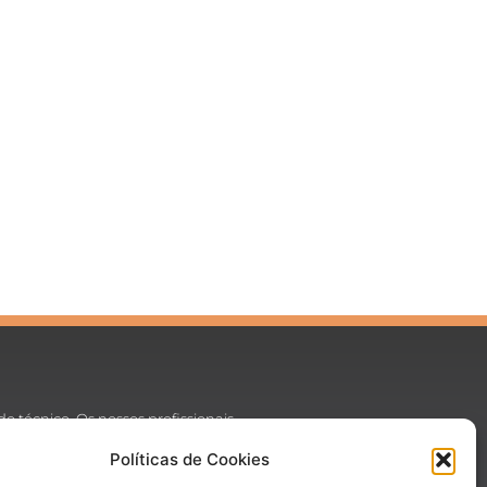
 técnico. Os nossos profissionais,
sos assuntos do universo dos
Políticas de Cookies
ro conosco. Somos contra o spam!