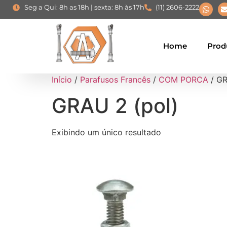
Seg a Qui: 8h as 18h | sexta: 8h às 17h
(11) 2606-2222
Home
Prod
Início
/
Parafusos Francês
/
COM PORCA
/ GR
GRAU 2 (pol)
Exibindo um único resultado