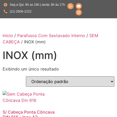
Seg a Qui: 8h as 18h | sexta: 8h às 17h
(11) 2606-2222
Início
/
Parafusos Com Sextavado Interno
/
SEM
CABEÇA
/ INOX (mm)
INOX (mm)
Exibindo um único resultado
S/ Cabeça Ponta Côncava