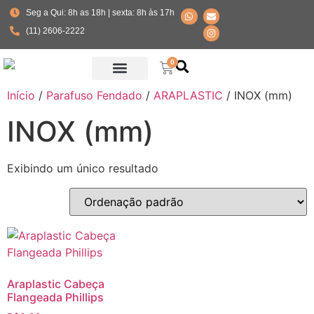
Seg a Qui: 8h as 18h | sexta: 8h às 17h
(11) 2606-2222
0
Início
/
Parafuso Fendado
/
ARAPLASTIC
/ INOX (mm)
Fabricante Parafusos Especiais
INOX (mm)
Exibindo um único resultado
Araplastic Cabeça
Flangeada Phillips