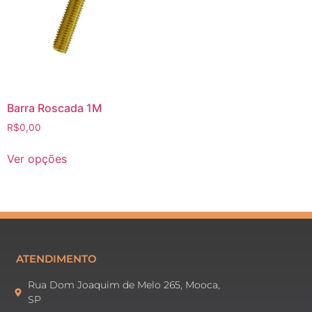
Barra Roscada 1M
R$
0,00
Ver opções
ATENDIMENTO
Rua Dom Joaquim de Melo 265, Mooca,
SP