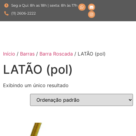
Seg a Qui: 8h as 18h | sexta: 8h às 17h
(11) 2606-2222
Início
/
Barras
/
Barra Roscada
/ LATÃO (pol)
LATÃO (pol)
Exibindo um único resultado