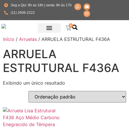
Seg a Qui: 8h as 18h | sexta: 8h às 17h
(11) 2606-2222
0
Início
/
Arruelas
/ ARRUELA ESTRUTURAL F436A
Fabricante Parafusos Especiais
ARRUELA
ESTRUTURAL F436A
Exibindo um único resultado