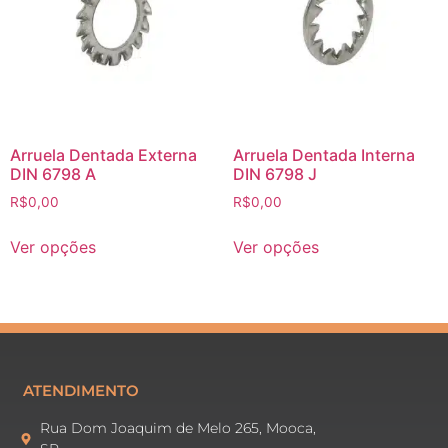
Arruela Dentada Externa
Arruela Dentada Interna
DIN 6798 A
DIN 6798 J
R$
0,00
R$
0,00
Ver opções
Ver opções
ATENDIMENTO
Rua Dom Joaquim de Melo 265, Mooca,