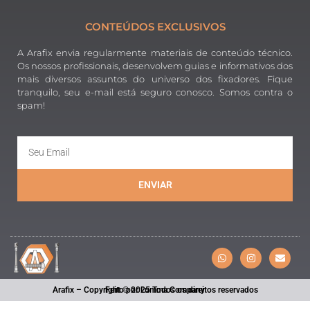
CONTEÚDOS EXCLUSIVOS
A Arafix envia regularmente materiais de conteúdo técnico.
Os nossos profissionais, desenvolvem guias e informativos dos
mais diversos assuntos do universo dos fixadores. Fique
tranquilo, seu e-mail está seguro conosco. Somos contra o
spam!
ENVIAR
Arafix – Copyright © 2025 Todos os direitos reservados
Feito por Lumma Company